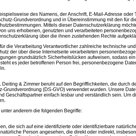
ispielsweise des Namens, der Anschrift, E-Mail-Adresse oder 
nschutz-Grundverordnung und in Übereinstimmung mit den für die 
hutzbestimmungen. Mittels dieser Datenschutzerklärung möcht
r von uns erhobenen, genutzten und verarbeiteten personenbezo
enschutzerklärung über die ihnen zustehenden Rechte aufgeklär
s für die Verarbeitung Verantwortlicher zahlreiche technische 
utz der über diese Internetseite verarbeiteten personenbezoge
ungen grundsätzlich Sicherheitslücken aufweisen, sodass ein 
teht es jeder betroffenen Person frei, personenbezogene Date
ln.
. Deiting & Zimmer beruht auf den Begrifflichkeiten, die durch 
z-Grundverordnung (DS-GVO) verwendet wurden. Unsere Datens
und Geschäftspartner einfach lesbar und verständlich sein. Um 
rn.
unter anderem die folgenden Begriffe:
 die sich auf eine identifizierte oder identifizierbare natürlic
e natürliche Person angesehen, die direkt oder indirekt, insbeso