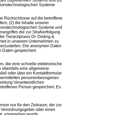
er des zugreifenden Systems und (8)
ationstechnologischen Systeme
ne Rückschlüsse auf die betroffene
ern, (2) die Inhalte unserer
mationstechnologischen Systeme und
angriffes die zur Strafverfolgung
 Tierarztpraxis Dr. Deiting &
erheit in unserem Unternehmen zu
cherzustellen. Die anonymen Daten
 Daten gespeichert.
en, die eine schnelle elektronische
ebenfalls eine allgemeine
ail oder über ein Kontaktformular
 übermittelten personenbezogenen
rbeitung Verantwortlichen
troffenen Person gespeichert. Es
rson nur für den Zeitraum, der zur
nd Verordnungsgeber oder einen
gt, vorgesehen wurde.