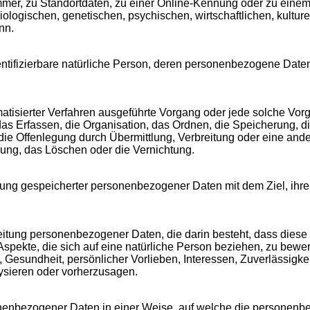
er, zu Standortdaten, zu einer Online-Kennung oder zu eine
logischen, genetischen, psychischen, wirtschaftlichen, kulturell
nn.
 identifizierbare natürliche Person, deren personenbezogene Date
tomatisierter Verfahren ausgeführte Vorgang oder jede solche 
s Erfassen, die Organisation, das Ordnen, die Speicherung, 
ie Offenlegung durch Übermittlung, Verbreitung oder eine ande
ung, das Löschen oder die Vernichtung.
rung gespeicherter personenbezogener Daten mit dem Ziel, ihre
rarbeitung personenbezogener Daten, die darin besteht, dass di
pekte, die sich auf eine natürliche Person beziehen, zu bewe
, Gesundheit, persönlicher Vorlieben, Interessen, Zuverlässigkei
ysieren oder vorherzusagen.
onenbezogener Daten in einer Weise, auf welche die personen