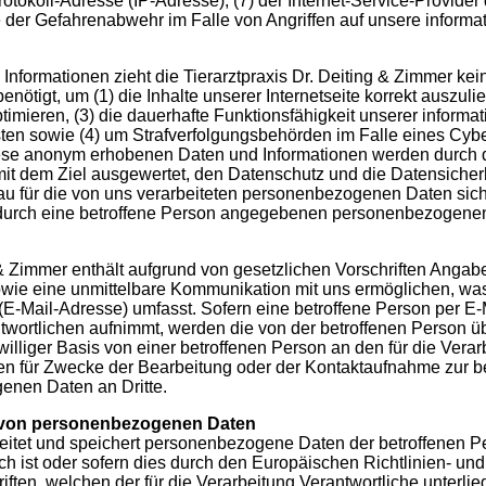
t-Protokoll-Adresse (IP-Adresse), (7) der Internet-Service-Provid
e der Gefahrenabwehr im Falle von Angriffen auf unsere inform
nformationen zieht die Tierarztpraxis Dr. Deiting & Zimmer kei
tigt, um (1) die Inhalte unserer Internetseite korrekt auszulief
ptimieren, (3) die dauerhafte Funktionsfähigkeit unserer infor
sten sowie (4) um Strafverfolgungsbehörden im Falle eines Cyber
ese anonym erhobenen Daten und Informationen werden durch die
r mit dem Ziel ausgewertet, den Datenschutz und die Datensich
eau für die von uns verarbeiteten personenbezogenen Daten si
n durch eine betroffene Person angegebenen personenbezogenen
g & Zimmer enthält aufgrund von gesetzlichen Vorschriften Angab
e eine unmittelbare Kommunikation mit uns ermöglichen, was 
E-Mail-Adresse) umfasst. Sofern eine betroffene Person per E-M
ntwortlichen aufnimmt, werden die von der betroffenen Person
williger Basis von einer betroffenen Person an den für die Vera
 für Zwecke der Bearbeitung oder der Kontaktaufnahme zur be
enen Daten an Dritte.
 von personenbezogenen Daten
beitet und speichert personenbezogene Daten der betroffenen Pe
h ist oder sofern dies durch den Europäischen Richtlinien- u
ten, welchen der für die Verarbeitung Verantwortliche unterlie