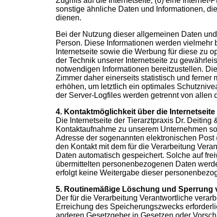
Zugriffs auf die Internetseite, (6) eine Interne
sonstige ähnliche Daten und Informationen, di
dienen.
Bei der Nutzung dieser allgemeinen Daten und I
Person. Diese Informationen werden vielmehr benö
Internetseite sowie die Werbung für diese zu o
der Technik unserer Internetseite zu gewährlei
notwendigen Informationen bereitzustellen. Di
Zimmer daher einerseits statistisch und ferne
erhöhen, um letztlich ein optimales Schutzniv
der Server-Logfiles werden getrennt von alle
4. Kontaktmöglichkeit über die Internetseite
Die Internetseite der Tierarztpraxis Dr. Deitin
Kontaktaufnahme zu unserem Unternehmen sowi
Adresse der sogenannten elektronischen Post (
den Kontakt mit dem für die Verarbeitung Vera
Daten automatisch gespeichert. Solche auf frei
übermittelten personenbezogenen Daten werden
erfolgt keine Weitergabe dieser personenbezog
5. Routinemäßige Löschung und Sperrung
Der für die Verarbeitung Verantwortliche verar
Erreichung des Speicherungszwecks erforderlic
anderen Gesetzgeber in Gesetzen oder Vorschrif